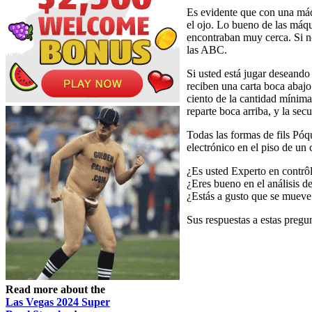
Es evidente que con una máqu
el ojo. Lo bueno de las máq
encontraban muy cerca. Si no
las ABC.
Si usted está jugar deseando
reciben una carta boca abajo
ciento de la cantidad mínima 
reparte boca arriba, y la sec
Todas las formas de fils Póq
electrónico en el piso de un 
¿Es usted Experto en contrôl
¿Eres bueno en el análisis d
¿Estás a gusto que se mueve 
Sus respuestas a estas pregu
Read more about the
Las Vegas 2024 Super