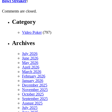
Bowl Streaker
!
Comments are closed.
Category
Video Poker
(797)
Archives
July 2026
June 2026
May 2026
April 2026
March 2026
February 2026
January 2026
December 2025
November 2025
October 2025
September 2025
August 2025
July 2025