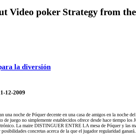
t Video poker Strategy from the
ara la diversión
31-12-2009
n una noche de Póquer decente en una casa de amigos en la noche del ma
ito de juego no simplemente establecidos ofrece desde hace tiempo los 
ectrónico. La maire DISTINGUER ENTRE LA mesa de Póquer y las máqu
r posibilidades concretas acerca de la que el jugador regularidad ganará.